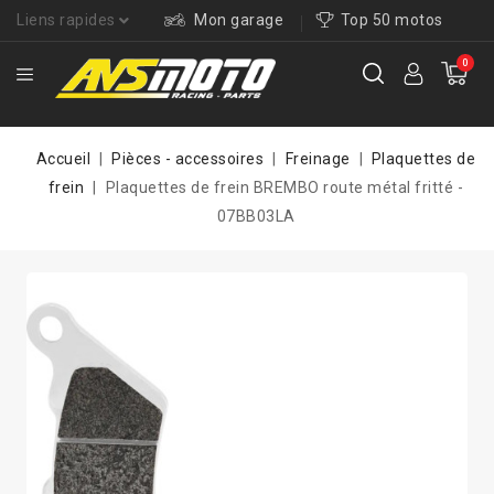
Liens rapides
Mon garage
Top 50 motos
0
Accueil
Pièces - accessoires
Freinage
Plaquettes de
frein
Plaquettes de frein BREMBO route métal fritté -
07BB03LA