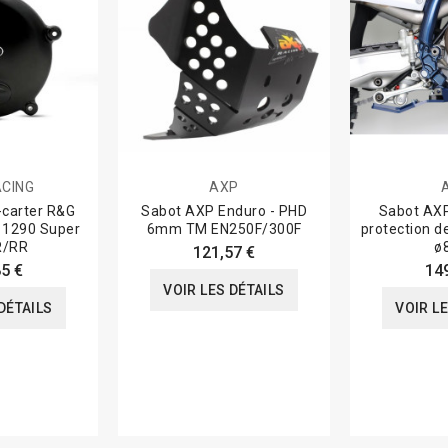
ACING
AXP
-carter R&G
Sabot AXP Enduro - PHD
Sabot AX
 1290 Super
6mm TM EN250F/300F
protection de
R/RR
ø
121,57 €
5 €
14
VOIR LES DÉTAILS
DÉTAILS
VOIR L