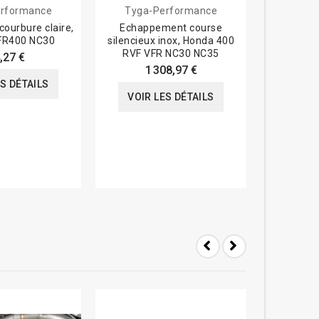
rformance
Tyga-Performance
H
courbure claire,
Echappement course
Joint éch
FR400 NC30
silencieux inox, Honda 400
Honda
RVF VFR NC30 NC35
N
,27 €
1 308,97 €
ES DÉTAILS
VOIR LES DÉTAILS
VOIR