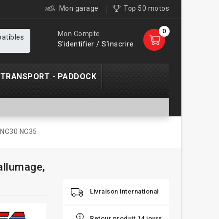
Mon garage
Top 50 motos
0
Mon Compte
patibles
S'identifier / S'inscrire
TRANSPORT - PADDOCK
 NC30 NC35
allumage,
Livraison international
Retour produit 14 jours