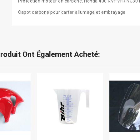
Protection moteur en carbone, Honda 400 RVF VFR NC30
Capot carbone pour carter allumage et embrayage
Produit Ont Également Acheté: