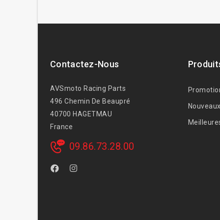
Contactez-Nous
Produit
AVSmoto Racing Parts
Promotio
496 Chemin De Beaupré
Nouveaux
40700 HAGETMAU
Meilleure
France
09.86.73.28.00