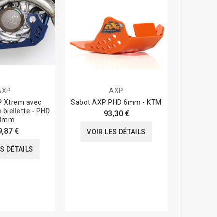
AXP
AXP
R&
P Xtrem avec
Sabot AXP PHD 6mm - KTM
Couvre
 biellette - PHD
(alterna
93,30 €
8mm
9,87 €
VOIR LES DÉTAILS
ES DÉTAILS
VOIR