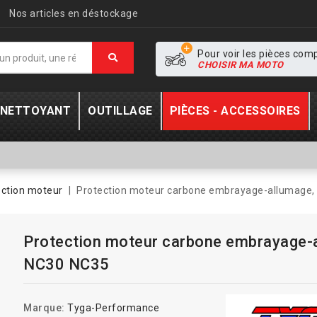
Nos articles en déstockage
Pour voir les pièces com
CHOISIR MA MOTO
- NETTOYANT
OUTILLAGE
PIÈCES - ACCESSOIRES
ection moteur
Protection moteur carbone embrayage-allumage,
Protection moteur carbone embrayage-
NC30 NC35
Marque:
Tyga-Performance