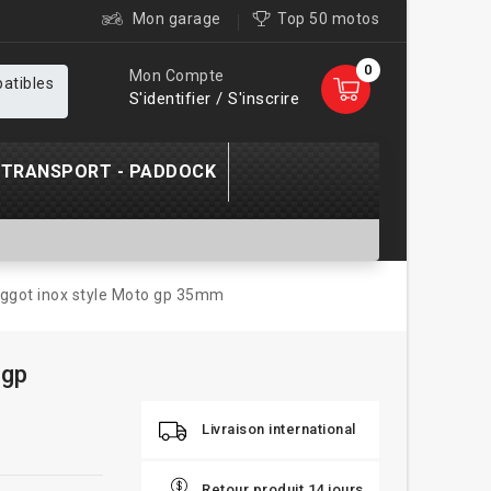
Mon garage
Top 50 motos
0
Mon Compte
patibles
S'identifier / S'inscrire
TRANSPORT - PADDOCK
ggot inox style Moto gp 35mm
 gp
Livraison international
Retour produit 14 jours