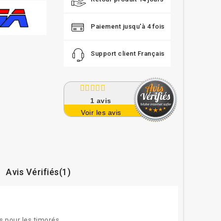
Paiement jusqu'à 4 fois
Support client Français
1
avis
Voir les avis
Avis Vérifiés(1)
s pour les timorés