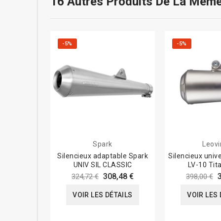
16 Autres Produits De La Même
-5%
-5%
Spark
Leovi
Silencieux adaptable Spark
Silencieux univ
UNIV SIL CLASSIC
LV-10 Tit
308,48 €
324,72 €
398,00 €
VOIR LES DÉTAILS
VOIR LES 