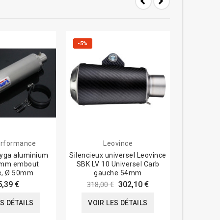
-5%
-5%
rformance
Leovince
Tyga aluminium
Silencieux universel Leovince
Silencieux
0mm embout
SBK LV 10 Universel Carb
LV ONE
e, Ø 50mm
gauche 54mm
305,0
5,39 €
302,10 €
318,00 €
VOIR
ES DÉTAILS
VOIR LES DÉTAILS