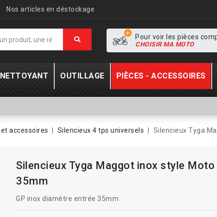
Nos articles en déstockage
Pour voir les pièces com
CHOISIR MA MOTO
- NETTOYANT
OUTILLAGE
PIÈCES - ACCESSOIRES
et accessoires
Silencieux 4 tps universels
Silencieux Tyga Ma
Silencieux Tyga Maggot inox style Moto
35mm
GP inox diamètre entrée 35mm