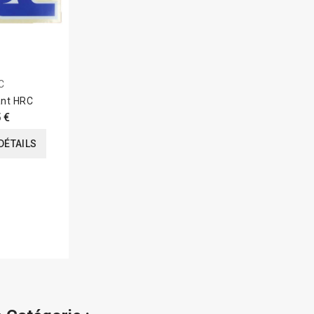
C
ant HRC
 €
DÉTAILS