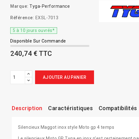
Marque:
Tyga-Performance
Référence:
EXSL-7013
5 à 10 jours ouvrés*
Disponible Sur Commande
240,74 € TTC
AJOUTER AU PANIER
Description
Caractéristiques
Compatibilités
Silencieux Maggot inox style Moto gp 4 temps
Le silencieux Moto GP Tyga en inox n'est certainement pa