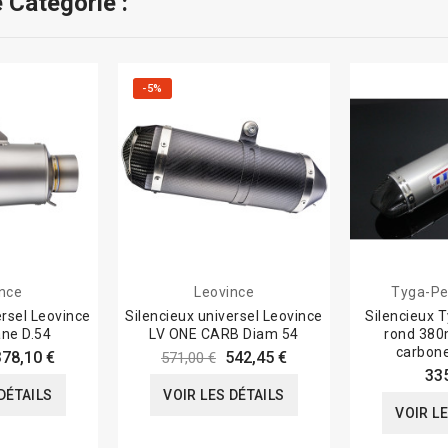
 Catégorie :
-5%
nce
Leovince
Tyga-Pe
ersel Leovince
Silencieux universel Leovince
Silencieux 
ane D.54
LV ONE CARB Diam 54
rond 38
carbon
378,10 €
542,45 €
571,00 €
33
DÉTAILS
VOIR LES DÉTAILS
VOIR L