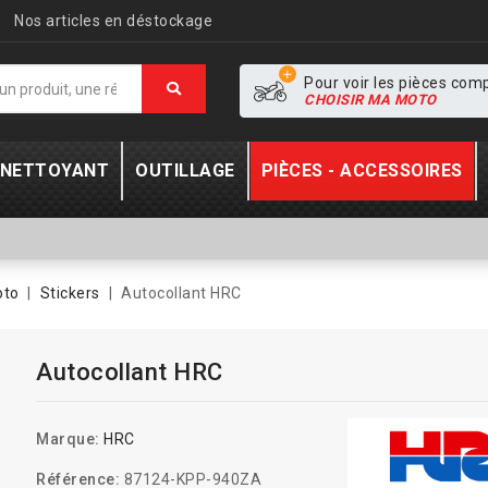
Nos articles en déstockage
Pour voir les pièces com
CHOISIR MA MOTO
- NETTOYANT
OUTILLAGE
PIÈCES - ACCESSOIRES
oto
Stickers
Autocollant HRC
Autocollant HRC
Marque:
HRC
Référence:
87124-KPP-940ZA