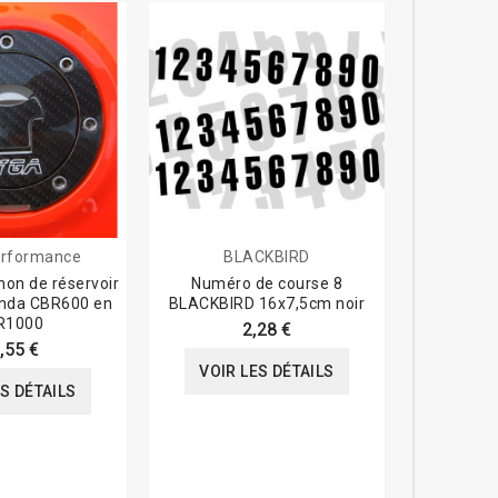
rformance
BLACKBIRD
hon de réservoir
Numéro de course 8
Liseré de 
onda CBR600 en
BLACKBIRD 16x7,5cm noir
x
R1000
2,28 €
,55 €
VOIR LES DÉTAILS
VOIR
ES DÉTAILS