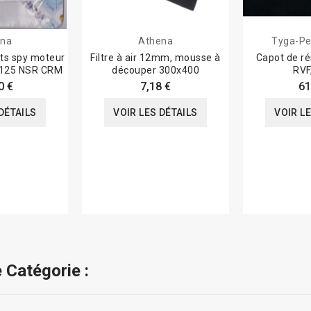
ena
Athena
Tyga-Pe
nts spy moteur
Filtre à air 12mm, mousse à
Capot de ré
 125 NSR CRM
découper 300x400
RVF
0 €
7,18 €
61
DÉTAILS
VOIR LES DÉTAILS
VOIR L
 Catégorie :