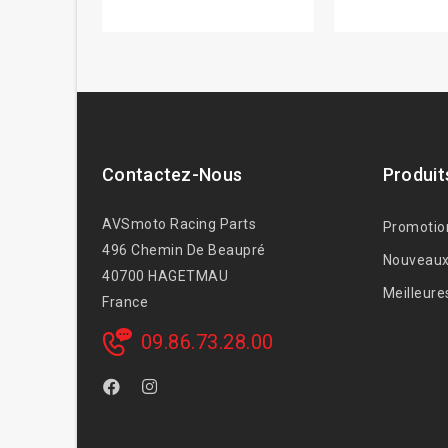
Contactez-Nous
Produit
AVSmoto Racing Parts
Promotio
496 Chemin De Beaupré
Nouveaux
40700 HAGETMAU
Meilleure
France
09.86.73.28.00