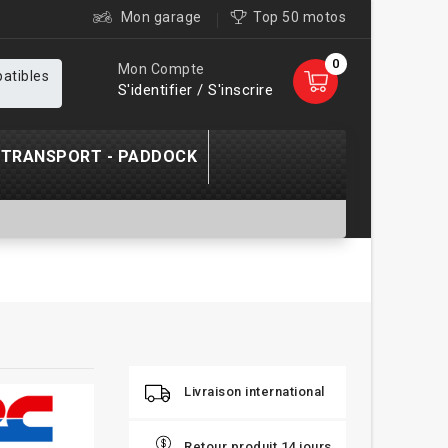
Mon garage
Top 50 motos
0
Mon Compte
patibles
S'identifier / S'inscrire
TRANSPORT - PADDOCK
Livraison international
Retour produit 14 jours