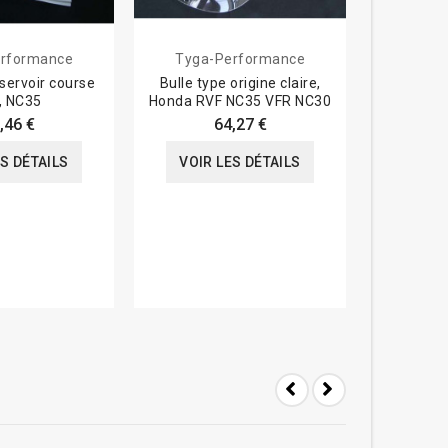
rformance
Tyga-Performance
H
servoir course
Bulle type origine claire,
Agrafe de c
, NC35
Honda RVF NC35 VFR NC30
Honda
,46 €
64,27 €
ES DÉTAILS
VOIR LES DÉTAILS
VOIR