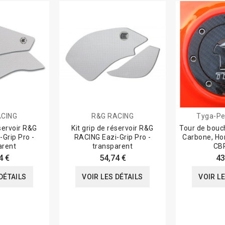
ACING
R&G RACING
Tyga-Pe
éservoir R&G
Kit grip de réservoir R&G
Tour de bouc
Grip Pro -
RACING Eazi-Grip Pro -
Carbone, H
arent
transparent
CB
4 €
54,74 €
43
DÉTAILS
VOIR LES DÉTAILS
VOIR L