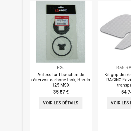
H2c
R&G R
Autocollant bouchon de
Kit grip de r
réservoir carbone look, Honda
RACING Eazi-
125 MSX
transp
35,87 €
54,7
VOIR LES DÉTAILS
VOIR LES 