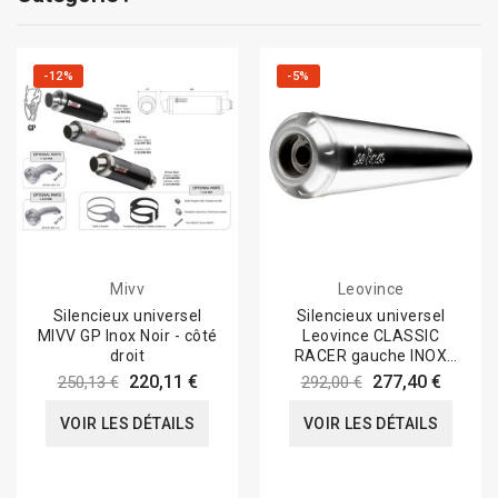
-12%
-5%
Mivv
Leovince
Silencieux universel
Silencieux universel
MIVV GP Inox Noir - côté
Leovince CLASSIC
droit
RACER gauche INOX
50mm
220,11 €
277,40 €
250,13 €
292,00 €
VOIR LES DÉTAILS
VOIR LES DÉTAILS