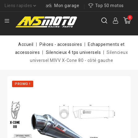
Liens rapides
Mon garage
Top 50 motos
0
Accueil
Pièces - accessoires
Echappements et
accessoires
Silencieux 4 tps universels
Silencieux
universel MIVV X-Cone 80 - côté gauche
PROMO !