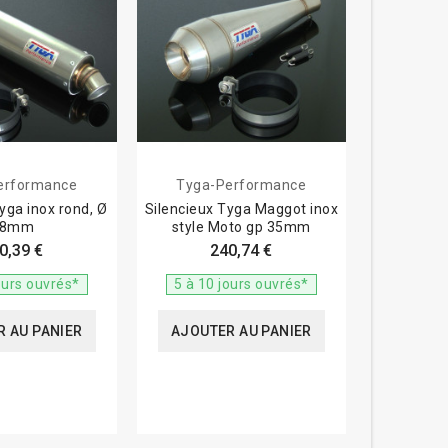
lencieux pour moto
cales
 qu'à votre collecteur d'échappement existant ou
erformance
Tyga-Performance
en ou non-homologué pour profiter pleinement des
yga inox rond, Ø
Silencieux Tyga Maggot inox
sif (nuisances).
38mm
style Moto gp 35mm
0,39 €
240,74 €
 carbone), formes (ronde, ovale, hexagonale) et
ours ouvrés*
5 à 10 jours ouvrés*
érale de votre moto.
 AU PANIER
AJOUTER AU PANIER
happement plus léger permet d'améliorer la