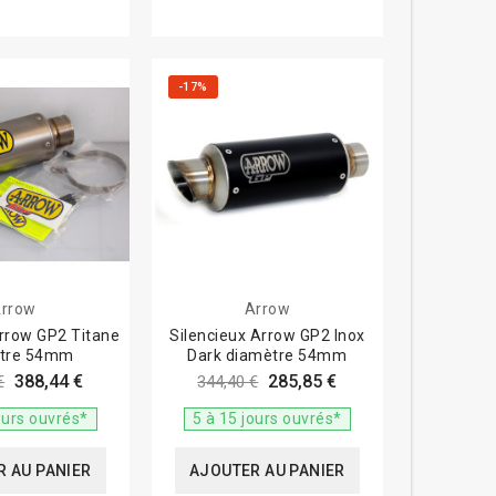
-17%
rrow
Arrow
Arrow GP2 Titane
Silencieux Arrow GP2 Inox
tre 54mm
Dark diamètre 54mm
388,44 €
285,85 €
€
344,40 €
ours ouvrés*
5 à 15 jours ouvrés*
 AU PANIER
AJOUTER AU PANIER