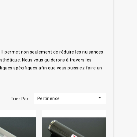
 Il permet non seulement de réduire les nuisances
sthétique. Nous vous guiderons à travers les
stiques spécifiques afin que vous puissiez faire un
èles et marques de motos, leur homologation et

Pertinence
Trier Par:
s grâce à des brides adaptables. Ils offrent
ustiques. Le silencieux adaptable est très utile