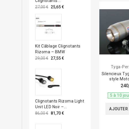
Clignotants...
Certains modèl
27,00 €
25,65 €
accrues pour le
Les marque
Akrapovič : re
Arrow : spécial
MIVV : marque i
Kit Câblage Clignotants
Yoshimura : fab
Rizoma – BMW
29,00 €
27,55 €
Entretien 
Tyga-Pe
Le nettoyage ré
Silencieux Ty
style Mo
l’échappement. 
240
pour éviter les 
un produit dég
5 à 10 jo
Clignotants Rizoma Light
Le choix du sil
Unit LED Noir –...
AJOUTER 
matériau et l'
86,00 €
81,70 €
d'autres motar
adapté, vous c