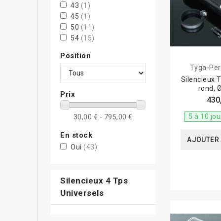
pour les motos
43
(1)
45
(1)
spécifiques caf
50
(11)
Silencieux
54
(15)
Les premiers ré
55
(2)
Position
60
(6)
sonorité plus l
Tyga-Pe
75
(3)
Les matéri
Silencieux 
rond,
Les principaux 
Prix
430
fibre de carbon
5 à 10 jo
30,00 € - 795,00 €
surtout de votr
Acier inoxy
En stock
AJOUTER 
Oui
(43)
Très courant su
Titane
Silencieux 4 Tps
Plus léger et r
Universels
Fibre de ca
Ce matériau lég