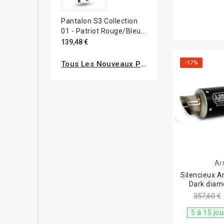
Pantalon S3 Collection
01 - Patriot Rouge/bleu...
139,48 €
-17%
Tous Les Nouveaux Produits
Ar
Silencieux A
Dark dia
357,60 €
5 à 15 jo