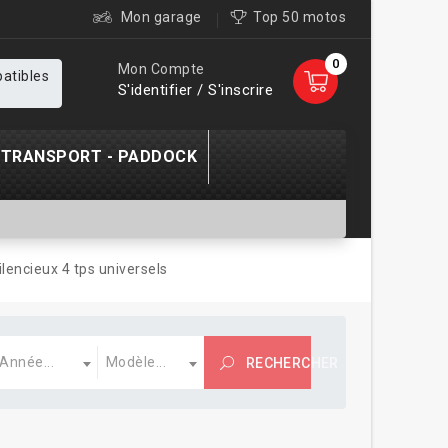
Mon garage
Top 50 motos
0
Mon Compte
patibles
S'identifier / S'inscrire
TRANSPORT - PADDOCK
ilencieux 4 tps universels
nnée
Modèle
Année...
Modèle...
RECHERCHER