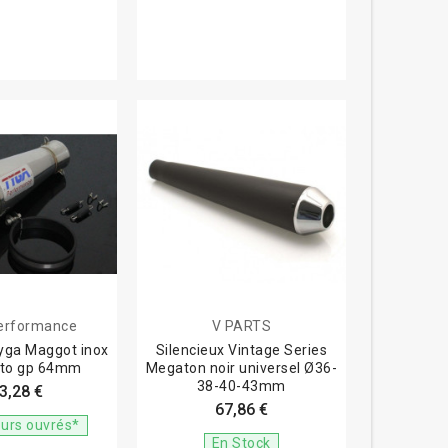
erformance
V PARTS
Tyga Maggot inox
Silencieux Vintage Series
oto gp 64mm
Megaton noir universel Ø36-
38-40-43mm
3,28 €
67,86 €
ours ouvrés*
En Stock