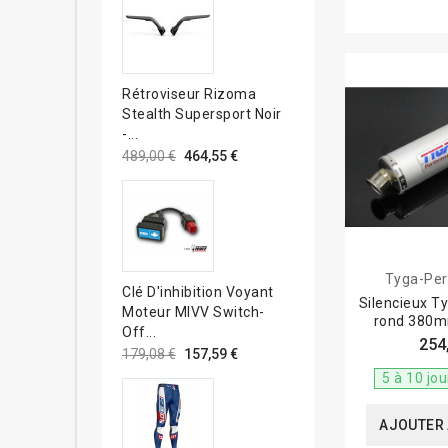
qu'à l'entretie
Rétroviseur Rizoma
Stealth Supersport Noir
-...
489,00 €
464,55 €
Tyga-Pe
Clé D'inhibition Voyant
Silencieux T
Moteur MIVV Switch-
rond 380
Off...
254
179,08 €
157,59 €
5 à 10 jo
AJOUTER 