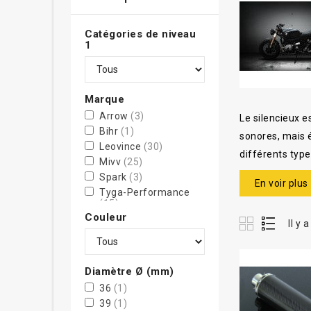
Catégories de niveau
1
Marque
Arrow
(3)
Le silencieux 
Bihr
(1)
sonores, mais 
Leovince
(30)
différents type
Mivv
(25)
choix éclairé l
Spark
(3)
En voir plus
Tyga-Performance
Les différ
(15)
V PARTS
(5)
Couleur
Les silencieux 
Il y 
leurs matériau
Silencieux 
Diamètre Ø (mm)
Ces modèles so
36
(1)
généralement un
39
(1)