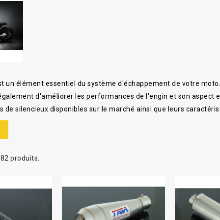
est un élément essentiel du système d'échappement de votre moto.
également d'améliorer les performances de l'engin et son aspect e
s de silencieux disponibles sur le marché ainsi que leurs caractéri
ors de l’achat des pièces détachées.
ents types de silencieux moto
se distinguent principalement par leur compatibilité avec les mod
a 82 produits.
x.
universels
nt conçus pour s'adapter à une grande variété de motos et scooter
 bon rapport qualité-prix tout en respectant certaines normes aco