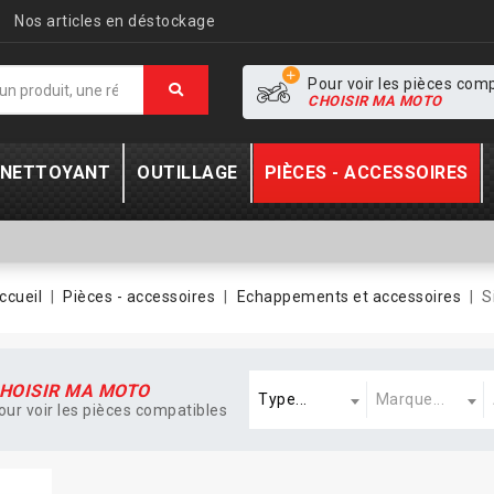
Nos articles en déstockage
Pour voir les pièces com
CHOISIR MA MOTO
- NETTOYANT
OUTILLAGE
PIÈCES - ACCESSOIRES
ccueil
Pièces - accessoires
Echappements et accessoires
S
Type
Marque
A
HOISIR MA MOTO
Type...
Marque...
our voir les pièces compatibles