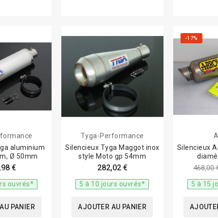
n durable de votre deux-roues bien-aimé.
-17%
rformance
Tyga-Performance
A
yga aluminium
Silencieux Tyga Maggot inox
Silencieux 
mm, Ø 50mm
style Moto gp 54mm
diamè
,98 €
282,02 €
468,00 
urs ouvrés*
5 à 10 jours ouvrés*
5 à 15 j
AU PANIER
AJOUTER AU PANIER
AJOUTER