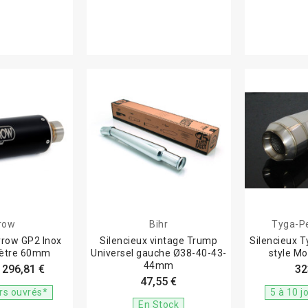
row
Bihr
Tyga-P
rrow GP2 Inox
Silencieux vintage Trump
Silencieux 
mètre 60mm
Universel gauche Ø38-40-43-
style M
44mm
296,81 €
32
47,55 €
urs ouvrés*
5 à 10 j
En Stock