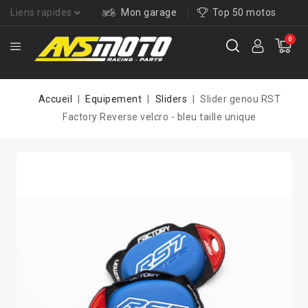
Liens rapides
Mon garage
Top 50 motos
0
Accueil
Equipement
Sliders
Slider genou RST
Factory Reverse velcro - bleu taille unique