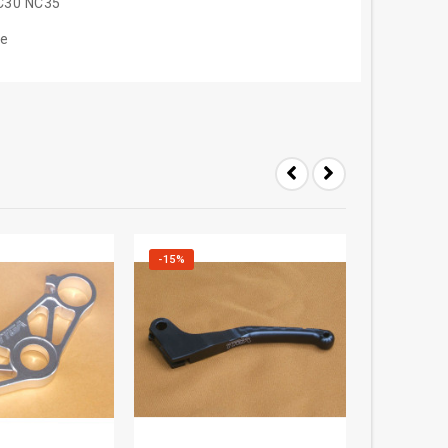
C30 NC35
ne
-15%