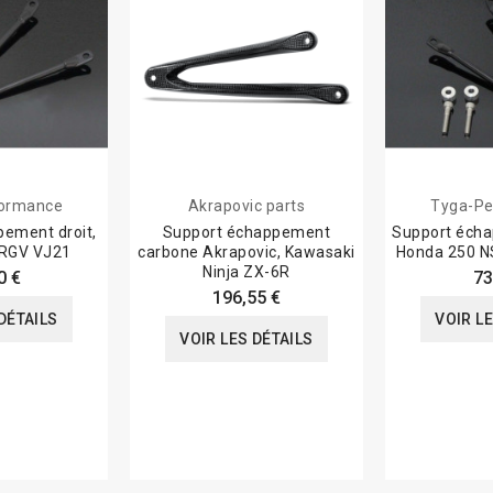
formance
Akrapovic parts
Tyga-Pe
ement droit,
Support échappement
Support écha
 RGV VJ21
carbone Akrapovic, Kawasaki
Honda 250 
Ninja ZX-6R
0 €
73
196,55 €
DÉTAILS
VOIR L
VOIR LES DÉTAILS