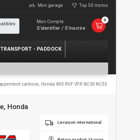
Mon garage
Top 50 motos
0
Mon Compte
patibles
S'identifier / S'inscrire
TRANSPORT - PADDOCK
happement carbone, Honda 400 RVF VFR NC30 NC35
ne, Honda
Livraison international
Retour produit 14 jours