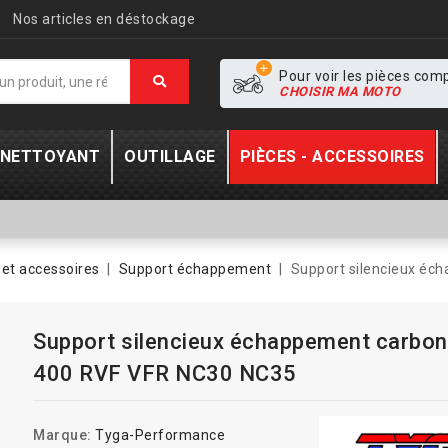
Nos articles en déstockage
Pour voir les pièces com
CHOISIR MA MOTO
- NETTOYANT
OUTILLAGE
PIÈCES - ACCESSOIRES
et accessoires
Support échappement
Support silencieux éc
Support silencieux échappement carbo
400 RVF VFR NC30 NC35
Marque:
Tyga-Performance