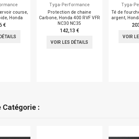
formance
Tyga-Performance
Tyga-Pe
rvoir course,
Protection de chaine
Té de fourch
pide, Honda
Carbone, Honda 400 RVF VFR
argent, Hon
NC30 NC35
6 €
20
142,13 €
DÉTAILS
VOIR L
VOIR LES DÉTAILS
 Catégorie :