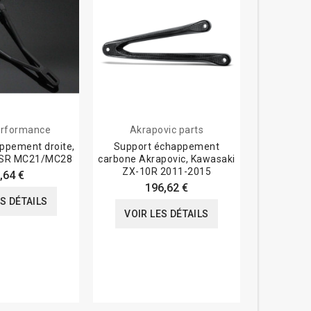
rformance
Akrapovic parts
Tyga-
ppement droite,
Support échappement
Suppor
NSR MC21/MC28
carbone Akrapovic, Kawasaki
gauche,
ZX-10R 2011-2015
M
,64 €
196,62 €
ES DÉTAILS
VOIR LES DÉTAILS
VOIR