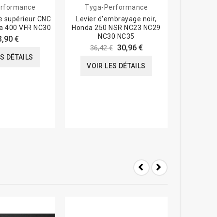
rformance
Tyga-Performance
Tyga-
e supérieur CNC
Levier d'embrayage noir,
Carénage ar
da 400 VFR NC30
Honda 250 NSR NC23 NC29
Honda
NC30 NC35
3,90 €
30,96 €
36,42 €
ES DÉTAILS
VOIR
VOIR LES DÉTAILS