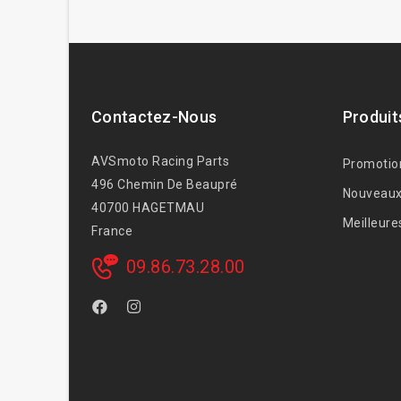
Contactez-Nous
Produit
AVSmoto Racing Parts
Promotio
496 Chemin De Beaupré
Nouveaux
40700 HAGETMAU
Meilleure
France
09.86.73.28.00