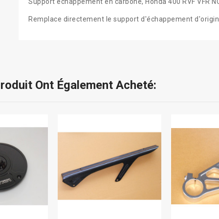
Support échappement en carbone, Honda 400 RVF VFR N
Remplace directement le support d'échappement d'origi
Produit Ont Également Acheté: