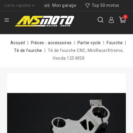
Liens rapides
Mon garage
Top 50 motos
0
Accueil
Pièces - accessoires
Partie cycle
Fourche
Té de fourche
Té de fourche CNC, MiniRacerXtreme,
Honda 125 MSX