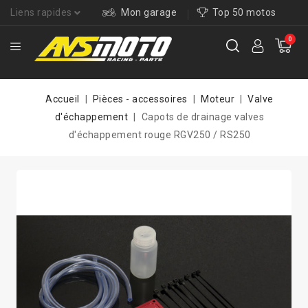
Liens rapides
Mon garage
Top 50 motos
0
Accueil
Pièces - accessoires
Moteur
Valve
d'échappement
Capots de drainage valves
d'échappement rouge RGV250 / RS250