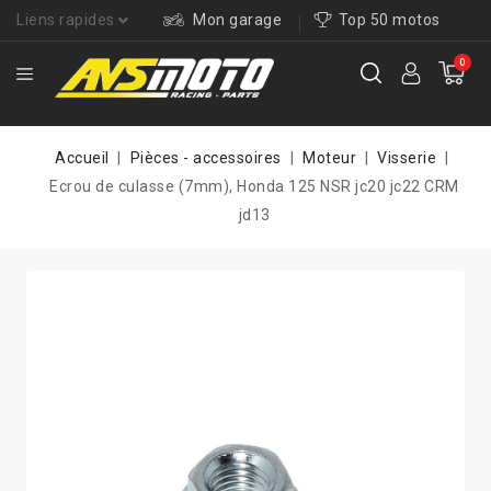
Liens rapides
Mon garage
Top 50 motos
0
Accueil
Pièces - accessoires
Moteur
Visserie
Ecrou de culasse (7mm), Honda 125 NSR jc20 jc22 CRM
jd13