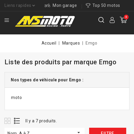
Liens rapides
Mon garage
Top 50 motos
0
Accueil
Marques
Emgo
Liste des produits par marque Emgo
Nos types de véhicule pour Emgo :
moto
Il y a 7 produits.

Nom, A à Z
FILTRE