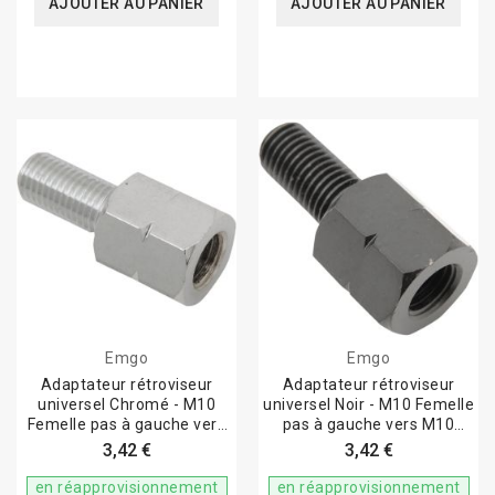
AJOUTER AU PANIER
AJOUTER AU PANIER
Emgo
Emgo
Adaptateur rétroviseur
Adaptateur rétroviseur
universel Chromé - M10
universel Noir - M10 Femelle
Femelle pas à gauche vers
pas à gauche vers M10
M10 mâle
mâle
3,42 €
3,42 €
en réapprovisionnement
en réapprovisionnement