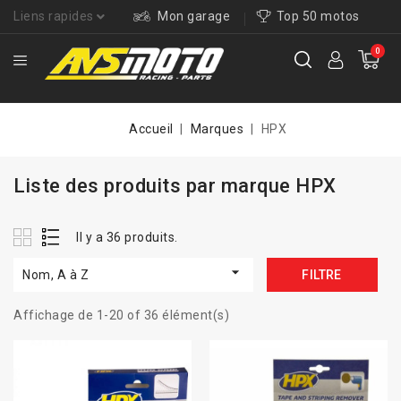
Liens rapides
Mon garage
Top 50 motos
0
Accueil
Marques
HPX
Liste des produits par marque HPX
Il y a 36 produits.

Nom, A à Z
FILTRE
Affichage de 1-20 of 36 élément(s)