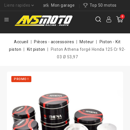
Liens rapides
Mon garage
Top 50 motos
0
Accueil
Pièces - accessoires
Moteur
Piston - Kit
piston
Kit piston
Piston Athena forgé Honda 125 Cr 92-
03 Ø 53,97
PROMO !