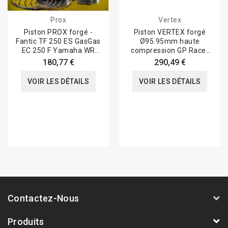
Prox
Vertex
Piston PROX forgé -
Piston VERTEX forgé
Fantic TF 250 ES GasGas
Ø95.95mm haute
EC 250 F Yamaha WR
compression GP Racer
250 F / YZ 250...
Kawasaki KX450
180,77 €
290,49 €
VOIR LES DÉTAILS
VOIR LES DÉTAILS
Contactez-Nous
Produits