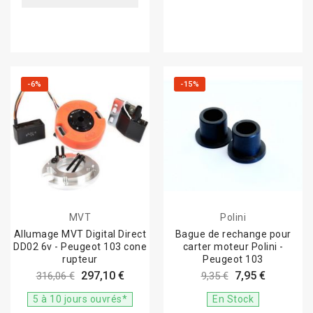
-6%
-15%
MVT
Polini
Allumage MVT Digital Direct
Bague de rechange pour
DD02 6v - Peugeot 103 cone
carter moteur Polini -
rupteur
Peugeot 103
297,10 €
7,95 €
316,06 €
9,35 €
5 à 10 jours ouvrés*
En Stock