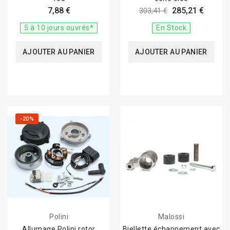
7,88 €
285,21 €
303,41 €
5 à 10 jours ouvrés*
En Stock
AJOUTER AU PANIER
AJOUTER AU PANIER
-20%
Polini
Malossi
Allumage Polini rotor
Biellette échappement avec