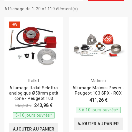
Affichage de 1-20 of 119 élément(s)
-8%
Italkit
Malossi
Allumage Italkit Selettra
Allumage Malossi Power -
analogique Ø58mm petit
Peugeot 103 SPX - RCX
cone - Peugeot 103
411,26 €
243,98 €
265,20 €
5 à 10 jours ouvrés*
5-10 jours ouvrés*
AJOUTER AU PANIER
AJOUTER AU PANIER