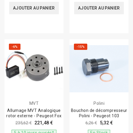
AJOUTER AU PANIER
AJOUTER AU PANIER
-6%
-15%
MVT
Polini
Allumage MVT Analogique
Bouchon de décompresseur
rotor externe - Peugeot Fox
Polini - Peugeot 103
221,48 €
5,32 €
235,62 €
6,26 €
5 à 10 jours ouvrés*
En Stock