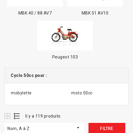
MBK 40 / 88 AV7
MBK 51 AV10
Peugeot 103
Cyclo 50cc pour :
mobylette
moto 50cc
Il y a 119 produits.

Nom, A à Z
FILTRE