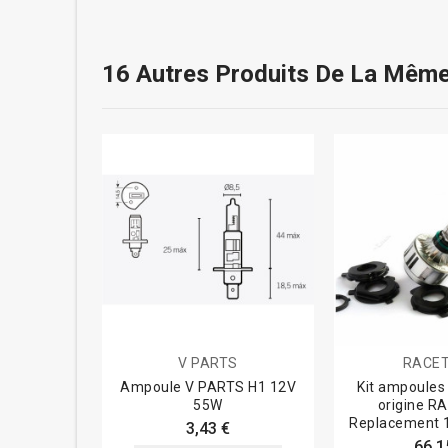
16 Autres Produits De La Même
V PARTS
RACE
Ampoule V PARTS H1 12V
Kit ampoules
55W
origine R
Replacement 1
3,43 €
66,1