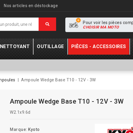
Nos articles en déstockage
Pour voir les pièces com
CHOISIR MA MOTO
- NETTOYANT
OUTILLAGE
PIÈCES - ACCESSOIRES
poules
Ampoule Wedge Base T10 - 12V - 3W
Ampoule Wedge Base T10 - 12V - 3W
W2.1x9.6d
Marque:
Kyoto