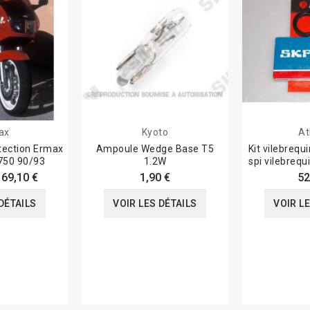
ax
Kyoto
At
tection Ermax
Ampoule Wedge Base T5
Kit vilebrequ
750 90/93
1.2W
spi vilebreq
169,10 €
1,90 €
52
DÉTAILS
VOIR LES DÉTAILS
VOIR L