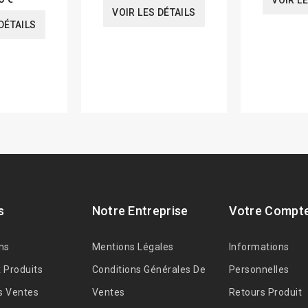
VOIR L
VOIR LES DÉTAILS
DÉTAILS
s
Notre Entreprise
Votre Compt
ns
Mentions Légales
Informations
 Produits
Conditions Générales De
Personnelles
s Ventes
Ventes
Retours Produit