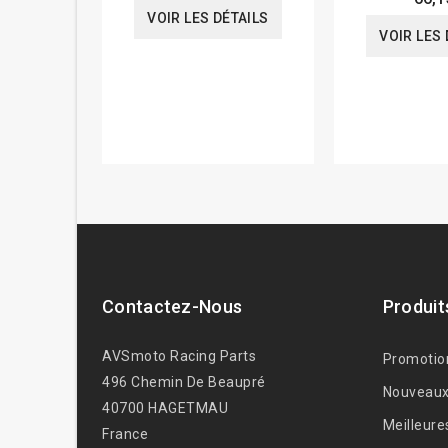
VOIR LES DÉTAILS
VOIR LES 
Contactez-Nous
Produit
AVSmoto Racing Parts
Promotio
496 Chemin De Beaupré
Nouveaux
40700 HAGETMAU
Meilleure
France