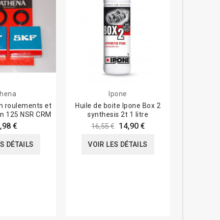
hena
Ipone
in roulements et
Huile de boite Ipone Box 2
Pochett
uin 125 NSR CRM
synthesis 2t 1 litre
moteur At
,98 €
14,90 €
16,55 €
ES DÉTAILS
VOIR LES DÉTAILS
VOIR