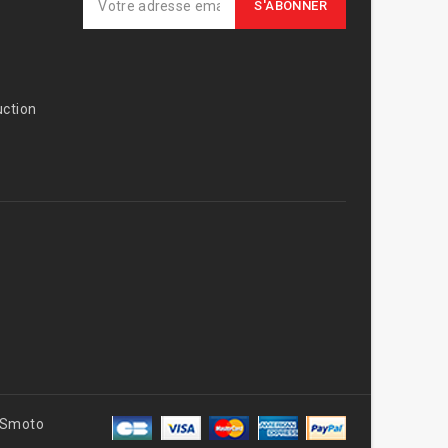
ction
AVSmoto