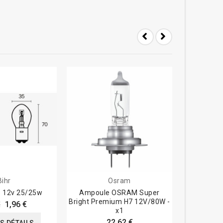
Bihr
Osram
- 12v 25/25w
Ampoule OSRAM Super
Ampoule
Bright Premium H7 12V/80W -
Line HB
1,96 €
€
x1
22,62 €