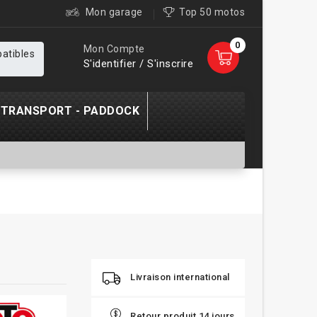
Mon garage
Top 50 motos
0
Mon Compte
patibles
S'identifier / S'inscrire
TRANSPORT - PADDOCK
Livraison international
Retour produit 14 jours