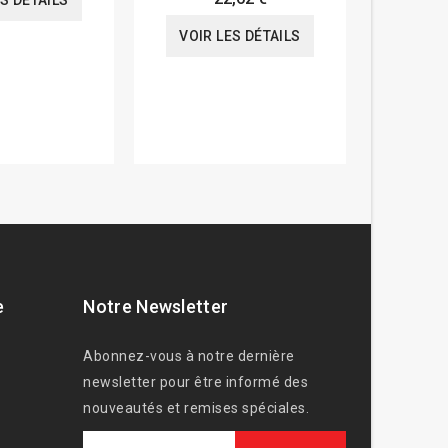
ES DÉTAILS
VOIR
VOIR LES DÉTAILS
e
Notre Newsletter
Abonnez-vous à notre dernière
newsletter pour être informé des
nouveautés et remises spéciales.