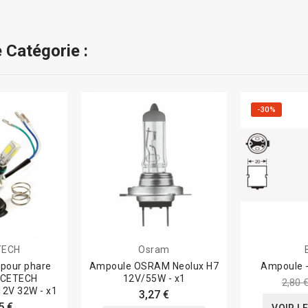
 Catégorie :
-30%
TECH
Osram
 pour phare
Ampoule OSRAM Neolux H7
Ampoule 
ACETECH
12V/55W - x1
2,80 
2V 32W - x1
3,27 €
5 €