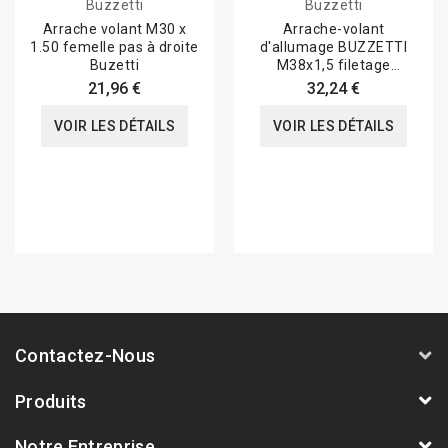
Buzzetti
Buzzetti
Arrache volant M30 x
Arrache-volant
1.50 femelle pas à droite
d'allumage BUZZETTI
Buzetti
M38x1,5 filetage
intérieur/pas à droite
21,96 €
32,24 €
VOIR LES DÉTAILS
VOIR LES DÉTAILS
Contactez-Nous
Produits
Notre Entreprise