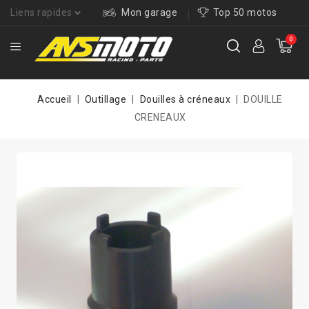
Liens rapides
Mon garage
Top 50 motos
0
Accueil
Outillage
Douilles à créneaux
DOUILLE
CRENEAUX