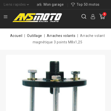
Liens rapides
Mon garage
Top 50 motos
0
Accueil
Outillage
Arraches volants
Arrache volant
magnétique 3 points M8x1,25