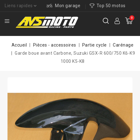
Liens rapides
Mon garage
Top 50 motos
0
Accueil
Pièces - accessoires
Partie cycle
Carénage
Garde boue avant Carbone, Suzuki GSX-R 600/750 K6-K9
1000 K5-K8