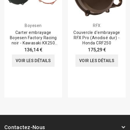
Boyesen
RFX
Carter embrayage
Couvercle d'embrayage
Boyesen Factory Racing
RFX Pro (Anodisé dur) -
noir - Kawasaki KX250
Honda CRF250
1993-2002
136,14 €
175,29 €
VOIR LES DÉTAILS
VOIR LES DÉTAILS
Contactez-Nous