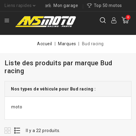
Liens rapides
Mon garage
Top 50 motos
0
Accueil
Marques
Bud racing
Liste des produits par marque Bud
racing
Nos types de véhicule pour Bud racing :
moto
Il y a 22 produits.