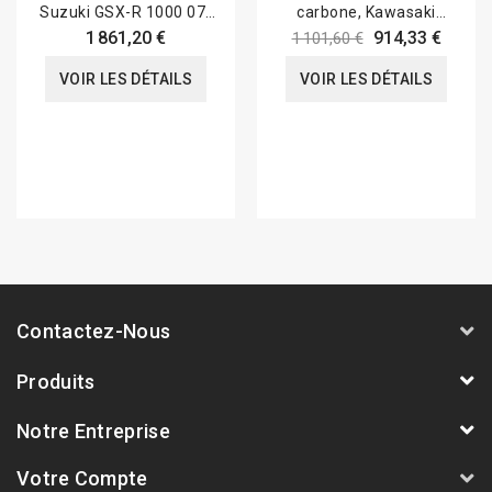
Suzuki GSX-R 1000 07-
carbone, Kawasaki
08
Z650RS 2021-
1 861,20 €
914,33 €
1 101,60 €
VOIR LES DÉTAILS
VOIR LES DÉTAILS
Contactez-Nous
Produits
Notre Entreprise
Votre Compte