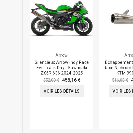
Arrow
Arr
Silencieux Arrow Indy Race
Echappement 
Evo Track Day - Kawasaki
Race Nichrom 
ZX6R 636 2024-2025
KTM 990
458,16 €
552,00 €
516,00 €
VOIR LES DÉTAILS
VOIR LES 