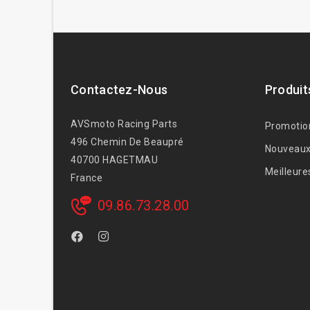
Contactez-Nous
Produit
AVSmoto Racing Parts
Promotio
496 Chemin De Beaupré
Nouveaux
40700 HAGETMAU
Meilleure
France
09.86.73.28.00