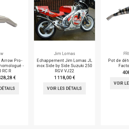
ow
Jim Lomas
FR
Arrow Pro-
Echappement Jim Lomas JL
Pot de dé
homologué -
inox Side by Side Suzuki 250
Facto
 RC R
RGV VJ22
40
428,28 €
1 118,00 €
VOIR L
DÉTAILS
VOIR LES DÉTAILS