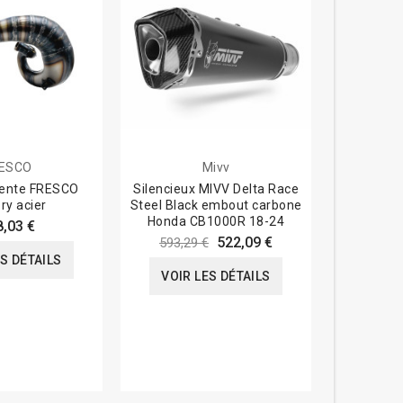
ESCO
Mivv
tente FRESCO
Silencieux MIVV Delta Race
Racco
ry acier
Steel Black embout carbone
collecteu
Honda CB1000R 18-24
1000 
8,03 €
522,09 €
593,29 €
123,6
ES DÉTAILS
VOIR LES DÉTAILS
VOIR