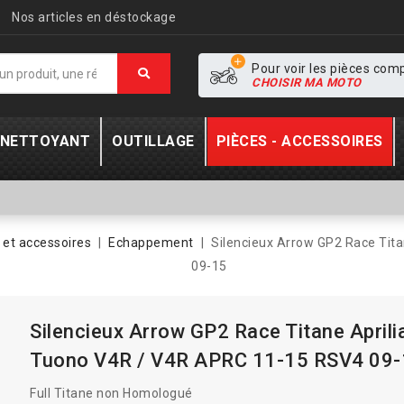
Nos articles en déstockage
Pour voir les pièces com
CHOISIR MA MOTO
- NETTOYANT
OUTILLAGE
PIÈCES - ACCESSOIRES
et accessoires
Echappement
Silencieux Arrow GP2 Race Tit
09-15
Silencieux Arrow GP2 Race Titane April
Tuono V4R / V4R APRC 11-15 RSV4 09
Full Titane non Homologué