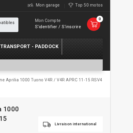
Mon garage
Top 50 motos
0
Mon Compte
patibles
S'identifier / S'inscrire
TRANSPORT - PADDOCK
ane Aprilia 1000 Tuono V4R / V4R APRC 11-15 RSV4
ia 1000
-15
Livraison international