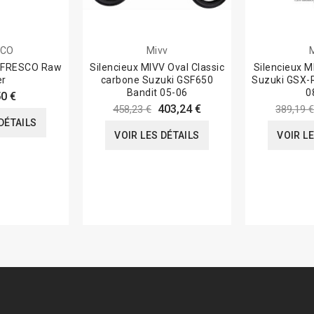
SCO
Mivv
e FRESCO Raw
Silencieux MIVV Oval Classic
Silencieux 
er
carbone Suzuki GSF650
Suzuki GSX-
Bandit 05-06
0
0 €
403,24 €
458,23 €
389,19 €
DÉTAILS
VOIR LES DÉTAILS
VOIR L