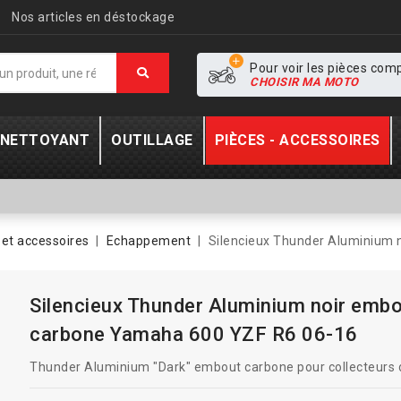
Nos articles en déstockage
Pour voir les pièces com
CHOISIR MA MOTO
- NETTOYANT
OUTILLAGE
PIÈCES - ACCESSOIRES
et accessoires
Echappement
Silencieux Thunder Aluminium
Silencieux Thunder Aluminium noir emb
carbone Yamaha 600 YZF R6 06-16
Thunder Aluminium "Dark" embout carbone pour collecteurs d