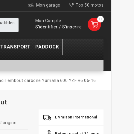
Mon garage
Top 50 motos
0
Mon Compte
patibles
S'identifier / S'inscrire
TRANSPORT - PADDOCK
 noir embout carbone Yamaha 600 YZF R6 06-16
out
Livraison international
'origine
Retour produit 14 jours