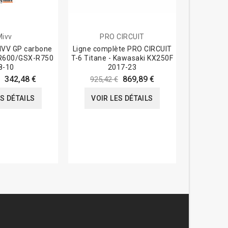
Mivv
PRO CIRCUIT
A
MIVV GP carbone
Ligne complète PRO CIRCUIT
Ligne co
R600/GSX-R750
T-6 Titane - Kawasaki KX250F
Racing ti
8-10
2017-23
R
342,48 €
869,89 €
925,42 €
1 334,4
ES DÉTAILS
VOIR LES DÉTAILS
VOIR