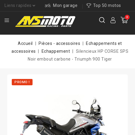
Liens rapides
Mon garage
Top 50 motos
0
Accueil
Pièces - accessoires
Echappements et
accessoires
Echappement
Silencieux HP CORSE SPS
Noir embout carbone - Triumph 900 Tiger
PROMO !