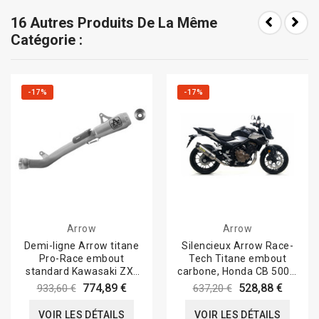
16 Autres Produits De La Même
Catégorie :
-17%
-17%
Arrow
Arrow
Demi-ligne Arrow titane
Silencieux Arrow Race-
Pro-Race embout
Tech Titane embout
standard Kawasaki ZX-
carbone, Honda CB 500 F
10 R 2021-23
2019-20
774,89 €
528,88 €
933,60 €
637,20 €
VOIR LES DÉTAILS
VOIR LES DÉTAILS