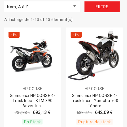

Nom, A à Z
FILTRE
Affichage de 1-13 of 13 élément(s)
-6%
-6%
HP CORSE
HP CORSE
Silencieux HP CORSE 4-
Silencieux HP CORSE 4-
Track Inox - KTM 890
Track Inox - Yamaha 700
Adventure
Ténéré
693,13 €
642,09 €
737,38 €
683,07 €
En Stock
Rupture de stock