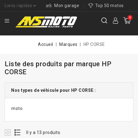
Liens rapides
Mon garage
Top 50 motos
0
Accueil
Marques
HP CORSE
Liste des produits par marque HP
CORSE
Nos types de véhicule pour HP CORSE :
moto
Il y a 13 produits.