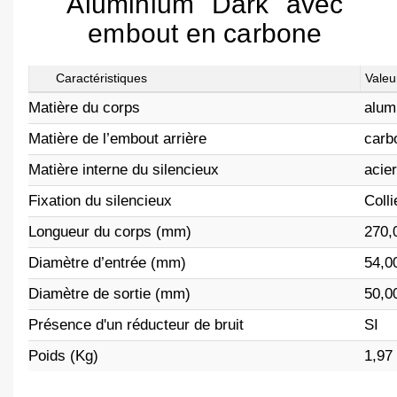
Aluminium "Dark" avec
embout en carbone
Caractéristiques
Valeu
Matière du corps
alum
Matière de l’embout arrière
carb
Matière interne du silencieux
acier
Fixation du silencieux
Colli
Longueur du corps (mm)
270,
Diamètre d’entrée (mm)
54,0
Diamètre de sortie (mm)
50,0
Présence d'un réducteur de bruit
SI
Poids (Kg)
1,97