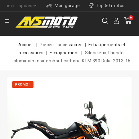
Liens rapides
Mon garage
Top 50 motos
0
Accueil
Pièces - accessoires
Echappements et
accessoires
Echappement
Silencieux Thunder
aluminium noir embout carbone KTM 390 Duke 2013-16
PROMO !