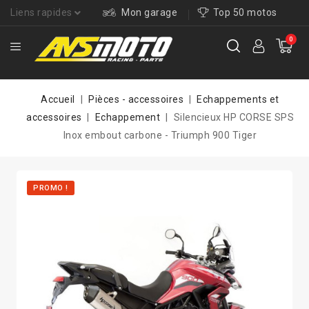
Liens rapides
Mon garage
Top 50 motos
0
Accueil
Pièces - accessoires
Echappements et
accessoires
Echappement
Silencieux HP CORSE SPS
Inox embout carbone - Triumph 900 Tiger
PROMO !