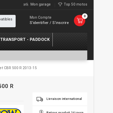
Mon garage
Top 50 motos
0
Mon Compte
patibles
S'identifier / S'inscrire
TRANSPORT - PADDOCK
et CBR 500 R 2013-15
500 R
Livraison international
Retour produit 14 jours