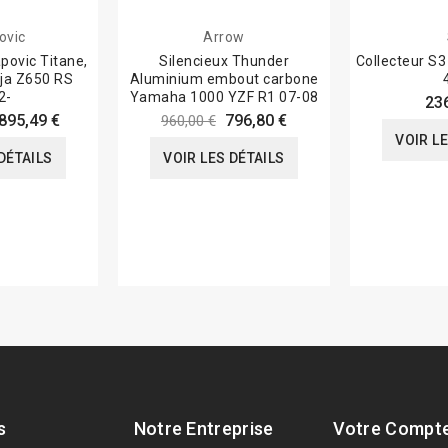
ovic
Arrow
povic Titane,
Silencieux Thunder
Collecteur S
ja Z650 RS
Aluminium embout carbone
2-
Yamaha 1000 YZF R1 07-08
23
895,49 €
796,80 €
960,00 €
VOIR L
DÉTAILS
VOIR LES DÉTAILS
s
Notre Entreprise
Votre Compt