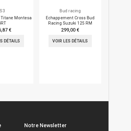
S3
Bud racing
3 Titane Montesa
Echappement Cross Bud
Silencieux
4RT
Racing Suzuki 125 RM
embout ca
6,87 €
299,00 €
503,2
ES DÉTAILS
VOIR LES DÉTAILS
VOIR
e
Notre Newsletter