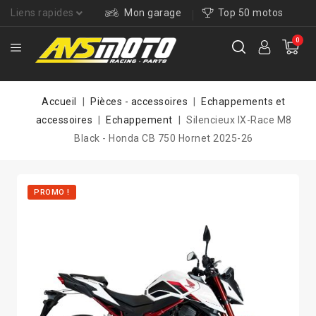
Liens rapides
Mon garage
Top 50 motos
0
Accueil
Pièces - accessoires
Echappements et
accessoires
Echappement
Silencieux IX-Race M8
Black - Honda CB 750 Hornet 2025-26
PROMO !