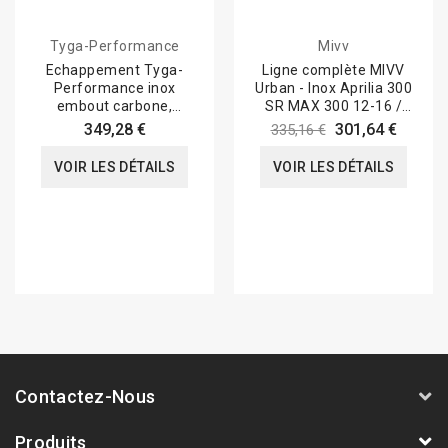
Tyga-Performance
Mivv
Echappement Tyga-
Ligne complète MIVV
Performance inox
Urban - Inox Aprilia 300
embout carbone,
SR MAX 300 12-16 /
Yamaha R3 2015-18
Gilera...
349,28 €
301,64 €
335,16 €
VOIR LES DÉTAILS
VOIR LES DÉTAILS
Contactez-Nous
Produits