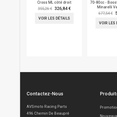
Cross ML côté droit
70-80cc - Boos
Minarelli Ve
326,84 €
355,26 €
677,54 €
VOIR LES DÉTAILS
VOIR LES 
Contactez-Nous
Produit
AVSmoto Racing Parts
Promotio
496 Chemin De Beaupré
Nouveaux