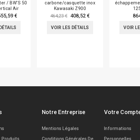
ter / BW'S 50
carbone/casquette inox
échappemen
rtical Air
Kawasaki Z900
12
555,59 €
408,52 €
86
464,23 €
DÉTAILS
VOIR LES DÉTAILS
VOIR L
s
Notre Entreprise
Votre Compt
ns
Mentions Légales
Informations
 Produits
Conditions Générales De
Personnelles