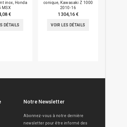
t inox, Honda
conique, Kawasaki Z 1000
Yamaha 6
5 MSX
2010-16
891,6
4,08 €
1 304,16 €
VOIR
ES DÉTAILS
VOIR LES DÉTAILS
e
Notre Newsletter
Abonnez-vous à notre dernière
newsletter pour être informé des