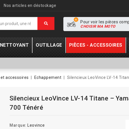
Nos articles en déstockage
Pour voir les pièces com
CHOISIR MA MOTO
- NETTOYANT
OUTILLAGE
PIÈCES - ACCESSOIRES
et accessoires
Echappement
Silencieux LeoVince LV-14 Tit
Silencieux LeoVince LV-14 Titane – Ya
700 Ténéré
Marque:
Leovince