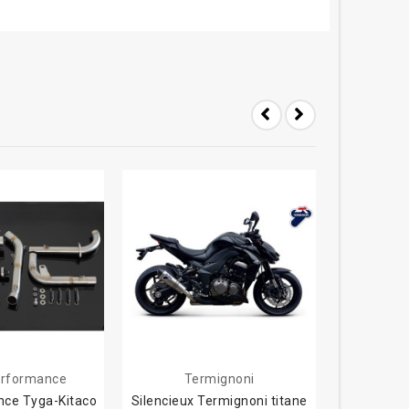
-17%
rformance
Termignoni
nce Tyga-Kitaco
Silencieux Termignoni titane
Silenc