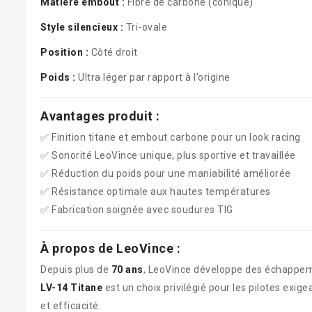
Matière embout :
Fibre de carbone (conique)
Style silencieux :
Tri-ovale
Position :
Côté droit
Poids :
Ultra léger par rapport à l’origine
Avantages produit :
✅ Finition titane et embout carbone pour un look racing
✅ Sonorité LeoVince unique, plus sportive et travaillée
✅ Réduction du poids pour une maniabilité améliorée
✅ Résistance optimale aux hautes températures
✅ Fabrication soignée avec soudures TIG
À propos de LeoVince :
Depuis plus de
70 ans
, LeoVince développe des échappeme
LV-14 Titane
est un choix privilégié pour les pilotes exi
et efficacité.