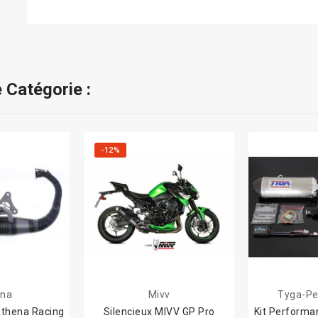
 Catégorie :
-12%
ena
Mivv
Tyga-Pe
thena Racing
Silencieux MIVV GP Pro
Kit Performa