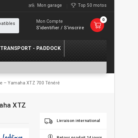
Mon garage
Top 50 motos
0
Mon Compte
patibles
S'identifier / S'inscrire
TRANSPORT - PADDOCK
ane – Yamaha XTZ 700 Ténéré
maha XTZ
Livraison international
Retour produit 14 jours