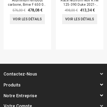
Aluminium embout
Race Nichrom Noir KTM
carbone, Bmw F 650 08-
125-390 Duke 2021-
12 /800 GS 08-18
2022
478,08 €
413,34 €
576,00 €
498,00 €
VOIR LES DÉTAILS
VOIR LES DÉTAILS
Contactez-Nous
Produits
Notre Entreprise
Votre Compte