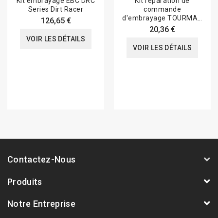
Kit embrayage EBC DRC
Kit réparation de
Series Dirt Racer
commande
d'embrayage TOURMAX
126,65 €
Suzuki RM250
20,36 €
VOIR LES DÉTAILS
VOIR LES DÉTAILS
Contactez-Nous
Produits
Notre Entreprise