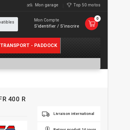
Mon garage
Top 50 motos
0
Mon Compte
patibles
S'identifier / S'inscrire
TRANSPORT - PADDOCK
VFR 400 R
Livraison international
Retour produit 14 jours