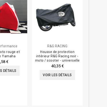
rformance
R&G RACING
Tyga-
oto rouge et
Housse de protection
Housse
e Yamaha
intérieur R&G Racing noir -
intérieur
moto / scooter - universelle
r
,58 €
40,35 €
ES DÉTAILS
VOIR LES DÉTAILS
VOIR