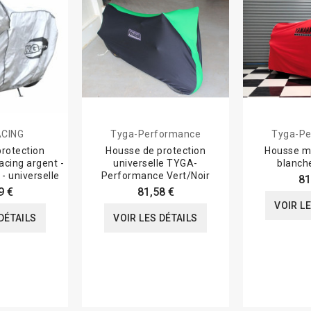
ACING
Tyga-Performance
Tyga-Pe
rotection
Housse de protection
Housse m
acing argent -
universelle TYGA-
blanch
- universelle
Performance Vert/Noir
81
9 €
81,58 €
VOIR L
DÉTAILS
VOIR LES DÉTAILS