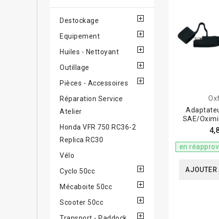
Destockage
Equipement
Huiles - Nettoyant
Outillage
Pièces - Accessoires
Ox
Réparation Service
Adaptate
Atelier
SAE/Oximi
Honda VFR 750 RC36-2
4,
Replica RC30
en réappro
Vélo
AJOUTER 
Cyclo 50cc
Mécaboite 50cc
Scooter 50cc
Transport - Paddock