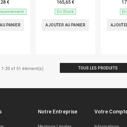
,28 €
165,65 €
17
visionnement
En Stock
En
AU PANIER
AJOUTER AU PANIER
AJOUTER
TOUS LES PRODUITS
 1-20 of 51 élément(s)
s
Notre Entreprise
Votre Compt
ns
Mentions Légales
Informations