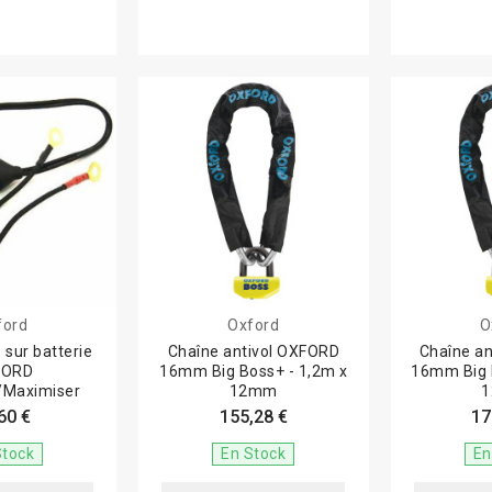
ford
Oxford
O
 sur batterie
Chaîne antivol OXFORD
Chaîne a
FORD
16mm Big Boss+ - 1,2m x
16mm Big 
/Maximiser
12mm
60 €
155,28 €
17
Stock
En Stock
En