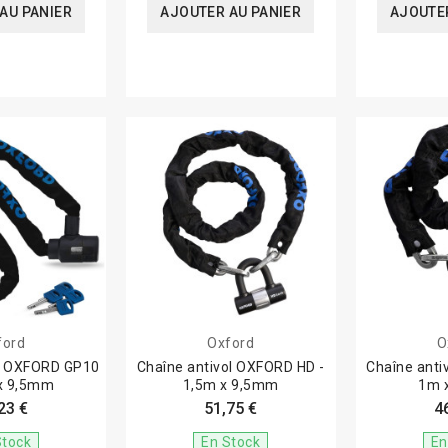
AU PANIER
AJOUTER AU PANIER
AJOUTER
ford
Oxford
O
ol OXFORD GP10
Chaîne antivol OXFORD HD -
Chaîne anti
 x 9,5mm
1,5m x 9,5mm
1m 
23 €
51,75 €
4
Stock
En Stock
En