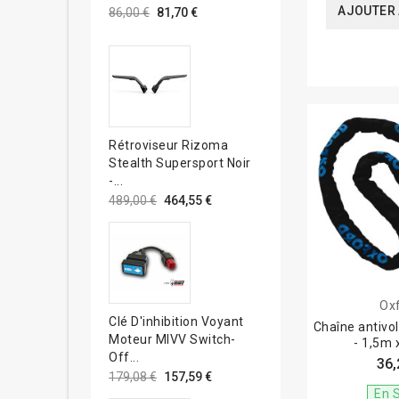
AJOUTER 
86,00 €
81,70 €
Rétroviseur Rizoma
Stealth Supersport Noir
-...
489,00 €
464,55 €
Ox
Clé D'inhibition Voyant
Chaîne antiv
Moteur MIVV Switch-
- 1,5m
Off...
36,
179,08 €
157,59 €
En 