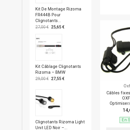
Kit De Montage Rizoma
FR444B Pour
Clignotants...
27,00 €
25,65 €
Kit Câblage Clignotants
Rizoma – BMW
29,00 €
27,55 €
Ox
Câbles fixes
OX
Optimiser
14,
En 
Clignotants Rizoma Light
Unit LED Noir –...