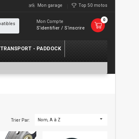
Mon garage
Top 50 motos
0
Mon Compte
patibles
S'identifier / S'inscrire
TRANSPORT - PADDOCK

Nom, A à Z
Trier Par: