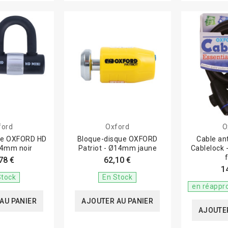
ford
Oxford
O
ue OXFORD HD
Bloque-disque OXFORD
Cable an
14mm noir
Patriot - Ø14mm jaune
Cablelock
78 €
62,10 €
1
Stock
En Stock
en réappr
AU PANIER
AJOUTER AU PANIER
AJOUTER