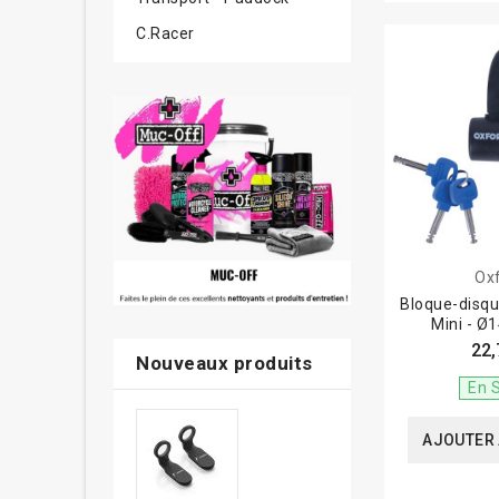
C.Racer
Ox
Bloque-disq
Mini - Ø
22,
Nouveaux produits
En 
AJOUTER 