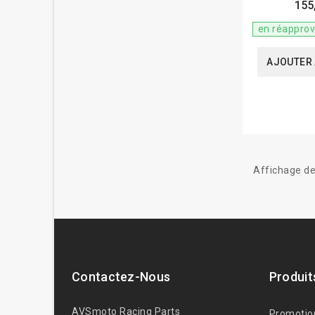
155
en réappro
AJOUTER 
Affichage de
Contactez-Nous
Produit
AVSmoto Racing Parts
Promotio