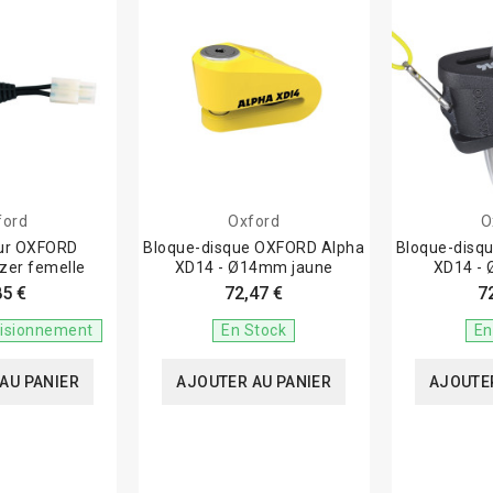
ford
Oxford
O
ur OXFORD
Bloque-disque OXFORD Alpha
Bloque-disq
zer femelle
XD14 - Ø14mm jaune
XD14 -
85 €
72,47 €
7
visionnement
En Stock
En
AU PANIER
AJOUTER AU PANIER
AJOUTER