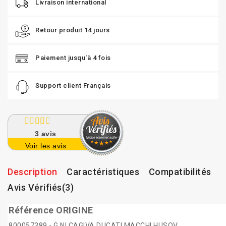
Livraison international
Retour produit 14 jours
Paiement jusqu'à 4 fois
Support client Français
3
avis
Voir les avis
Description
Caractéristiques
Compatibilités
Avis Vérifiés(3)
Référence ORIGINE
800057389 - G.NI CAGIVA DUCATI MACCHI HUSQV.