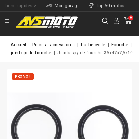
Liens rapides
Mon garage
Top 50 motos
0
Accueil
Pièces - accessoires
Partie cycle
Fourche
joint spi de fourche
Joints spy de fourche 35x47x7,5/10
PROMO !