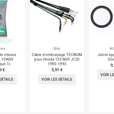
rex
Bihr
At
de vitesse
Câble d'embrayage TECNIUM
Joints sp
 10W30
pour Honda 125 NSR JC20
35x
que 1L
1990-1993
9
9 €
5,91 €
VOIR L
DÉTAILS
VOIR LES DÉTAILS