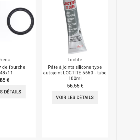
hena
Loctite
H
y de fourche
Pâte à joints silicone type
Entreto
48x11
autojoint LOCTITE 5660 - tube
cylind
100ml
,85 €
56,55 €
ES DÉTAILS
VOIR
VOIR LES DÉTAILS