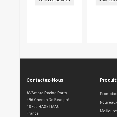
VOIR LES DÉTAILS
VOIR LES 
Contactez-Nous
Produit
AVSmoto Racing Parts
Promotio
496 Chemin De Beaupré
Nouveaux
40700 HAGETMAU
Meilleure
France