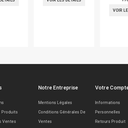
DÉTAILS
VOIR LES DÉTAILS
VOIR L
s
Notre Entreprise
Votre Compt
ns
Mentions Légales
Informations
 Produits
Conditions Générales De
Personnelles
s Ventes
Ventes
Retours Produit