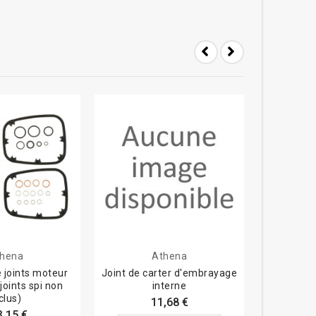
hena
Athena
 joints moteur
Joint de carter d'embrayage
Joints de 
joints spi non
interne
K
clus)
11,68 €
3,15 €