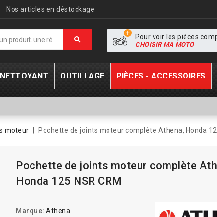
Nos articles en déstockage
Pour voir les pièces com
CHOISIR MA MOTO
- NETTOYANT
OUTILLAGE
PIÈCES - ACCESSOIRES
ts moteur
Pochette de joints moteur complète Athena, Honda 
Pochette de joints moteur complète Ath
Honda 125 NSR CRM
Marque:
Athena