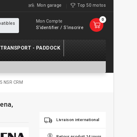
Mon garage
Top 50 motos
0
Mon Compte
patibles
S'identifier / S'inscrire
TRANSPORT - PADDOCK
125 NSR CRM
ena,
Livraison international
Retour produit 14 jours