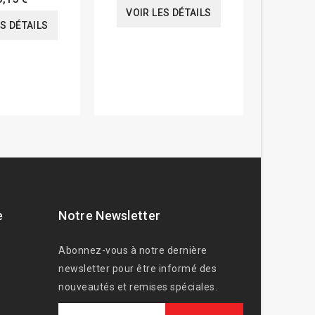
VOIR LES DÉTAILS
VOIR
ES DÉTAILS
e
Notre Newsletter
Abonnez-vous à notre dernière
newsletter pour être informé des
nouveautés et remises spéciales.