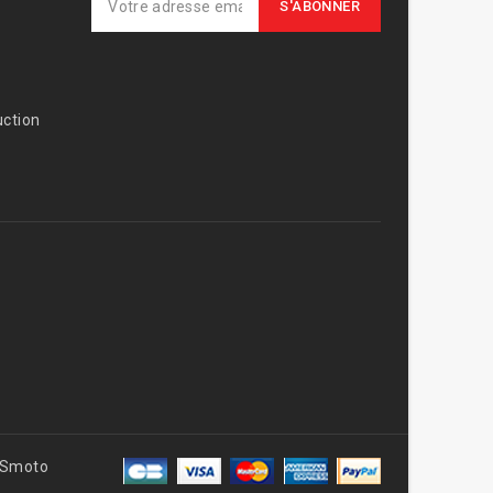
ction
AVSmoto