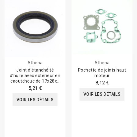
Athena
Athena
Joint d'étanchéité
Pochette de joints haut
d'huile avec extérieur en
moteur
caoutchouc de 17x28x6
8,12 €
mm en NBR
5,21 €
VOIR LES DÉTAILS
VOIR LES DÉTAILS