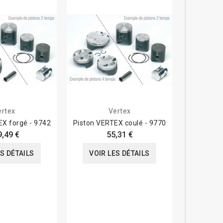
Piston VE
VOIR
ertex
Vertex
EX forgé - 9742
Piston VERTEX coulé - 9770
9,49 €
55,31 €
ES DÉTAILS
VOIR LES DÉTAILS