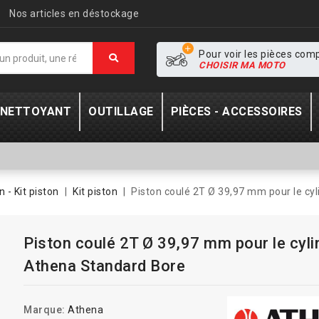
Nos articles en déstockage
Pour voir les pièces com
CHOISIR MA MOTO
- NETTOYANT
OUTILLAGE
PIÈCES - ACCESSOIRES
n - Kit piston
Kit piston
Piston coulé 2T Ø 39,97 mm pour le cy
Piston coulé 2T Ø 39,97 mm pour le cyli
Athena Standard Bore
Marque:
Athena