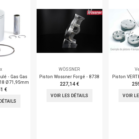
x
WÖSSNER
V
ulé - Gas Gas
Piston Wossner Forgé - 8738
Piston VERT
018 Ø71,95mm
227,14 €
25
1 €
VOIR LES DÉTAILS
VOIR L
DÉTAILS