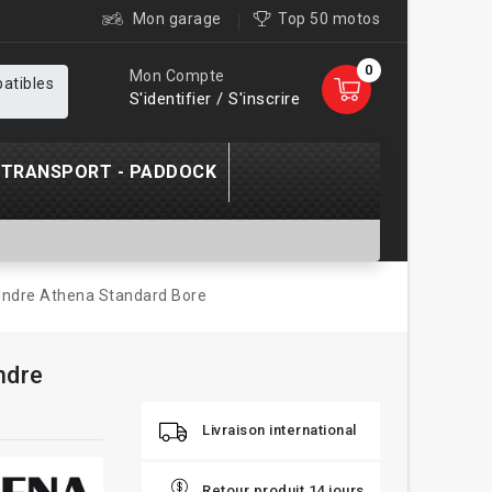
Mon garage
Top 50 motos
0
Mon Compte
patibles
S'identifier / S'inscrire
TRANSPORT - PADDOCK
lindre Athena Standard Bore
ndre
Livraison international
Retour produit 14 jours