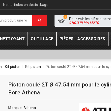
Nos articles en déstockage
Pour voir les pièces com
CHOISIR MA MOTO
- NETTOYANT
OUTILLAGE
PIÈCES - ACCESSOIRES
n - Kit piston
Kit piston
Piston coulé 2T Ø 47,54 mm pour le cy
Piston coulé 2T Ø 47,54 mm pour le cyli
Bore Athena
Marque:
Athena