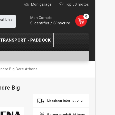
Mon garage
Top 50 motos
0
Mon Compte
patibles
S'identifier / S'inscrire
TRANSPORT - PADDOCK
lindre Big Bore Athena
ndre Big
Livraison international
Retour produit 14 jours