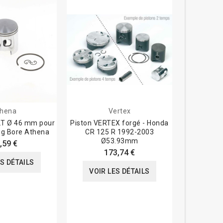
hena
Vertex
 2T Ø 46 mm pour
Piston VERTEX forgé - Honda
Piston P
Big Bore Athena
CR 125 R 1992-2003
Ø53.93mm
,59 €
173,74 €
VOIR
ES DÉTAILS
VOIR LES DÉTAILS