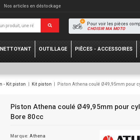
Nos articles en déstockage
Pour voir les pièces com
CHOISIR MA MOTO
- NETTOYANT
OUTILLAGE
PIÈCES - ACCESSOIRES
n - Kit piston
Kit piston
Piston Athena coulé Ø49,95mm pour cy
Piston Athena coulé Ø49,95mm pour cyl
Bore 80cc
Marque:
Athena