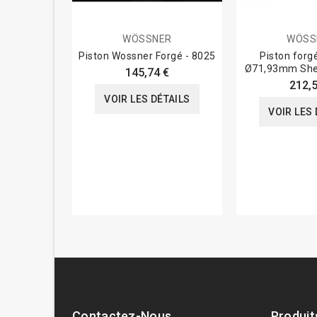
WÖSSNER
WÖSS
Piston Wossner Forgé - 8025
Piston forg
Ø71,93mm She
145,74 €
212,5
VOIR LES DÉTAILS
VOIR LES 
Contactez-Nous
Produit