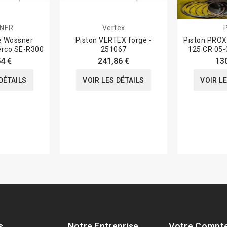
NER
Vertex
é Wossner
Piston VERTEX forgé -
Piston PROX
rco SE-R300
251067
125 CR 05
4 €
241,86 €
13
DÉTAILS
VOIR LES DÉTAILS
VOIR L
s
Notre Entreprise
Votre Compt