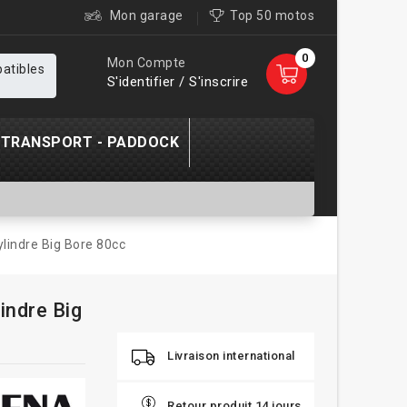
Mon garage
Top 50 motos
0
Mon Compte
patibles
S'identifier / S'inscrire
TRANSPORT - PADDOCK
lindre Big Bore 80cc
indre Big
Livraison international
Retour produit 14 jours