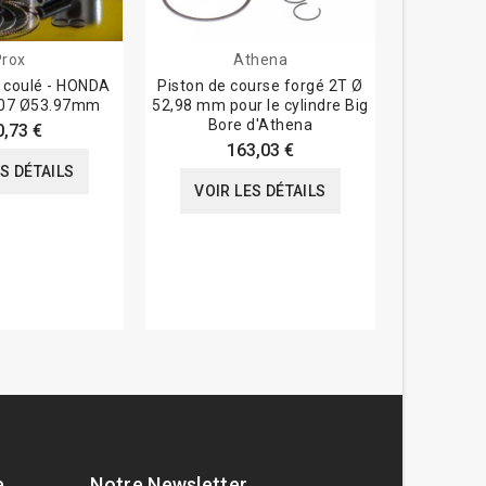
Prox
Athena
 coulé - HONDA
Piston de course forgé 2T Ø
Piston 
-07 Ø53.97mm
52,98 mm pour le cylindre Big
Bore d'Athena
0,73 €
163,03 €
VOIR
ES DÉTAILS
VOIR LES DÉTAILS
e
Notre Newsletter