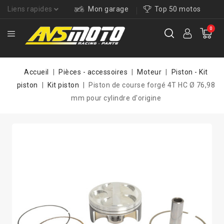
Liens rapides
Mon garage
Top 50 motos
0
Accueil
Pièces - accessoires
Moteur
Piston - Kit
piston
Kit piston
Piston de course forgé 4T HC Ø 76,98
mm pour cylindre d'origine