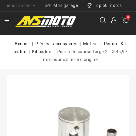
Liens rapides
Mon garage
Top 50 motos
0
Accueil
Pièces - accessoires
Moteur
Piston - Kit
piston
Kit piston
Piston de course forgé 2T Ø 46,97
mm pour cylindre d'origine