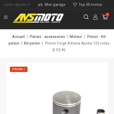
Liens rapides
Mon garage
Top 50 motos
0
Accueil
Pièces - accessoires
Moteur
Piston - Kit
piston
Kit piston
Piston forgé Athena Aprilia 125 rotax
Ø 53,96
PROMO !