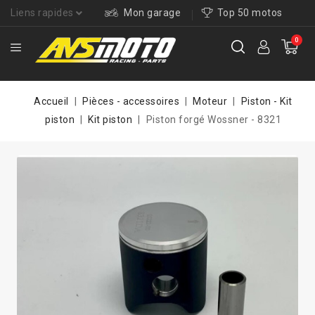
Liens rapides
Mon garage
Top 50 motos
0
Accueil
Pièces - accessoires
Moteur
Piston - Kit
piston
Kit piston
Piston forgé Wossner - 8321