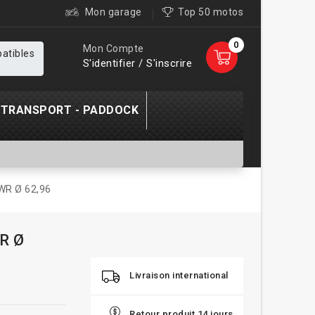
Mon garage
Top 50 motos
0
Mon Compte
patibles
S'identifier / S'inscrire
TRANSPORT - PADDOCK
WR Ø 62,96
WR Ø
Livraison international
Retour produit 14 jours