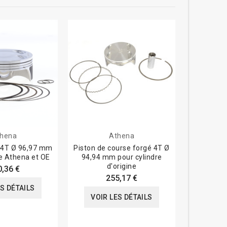
hena
Athena
é 4T Ø 96,97 mm
Piston de course forgé 4T Ø
Piston de 
re Athena et OE
94,94 mm pour cylindre
99,96 m
d'origine
0,36 €
255,17 €
ES DÉTAILS
VOIR LES DÉTAILS
VOIR