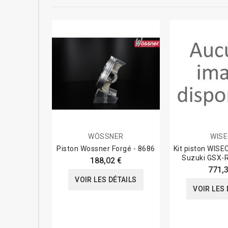
WÖSSNER
WIS
Piston Wossner Forgé - 8686
Kit piston WIS
Suzuki GSX-R
188,02 €
771,3
VOIR LES DÉTAILS
VOIR LES 