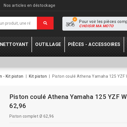
Nos articles en déstockage
Pour voir les pièces com
CHOISIR MA MOTO
- NETTOYANT
OUTILLAGE
PIÈCES - ACCESSOIRES
n - Kit piston
Kit piston
Piston coulé Athena Yamaha 125 YZF 
Piston coulé Athena Yamaha 125 YZF 
62,96
Piston complet Ø 62,96