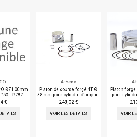
ECO
Athena
At
ECO Ø71.00mm
Piston de course forgé 4T Ø
Piston forg
750 - R787
88 mm pour cylindre d'origine.
pour cylind
4 €
243,02 €
21
DÉTAILS
VOIR LES DÉTAILS
VOIR L