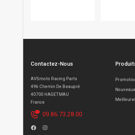
Contactez-Nous
Produit
AVSmoto Racing Parts
Promotio
496 Chemin De Beaupré
Nouveaux
40700 HAGETMAU
Meilleure
France
09.86.73.28.00