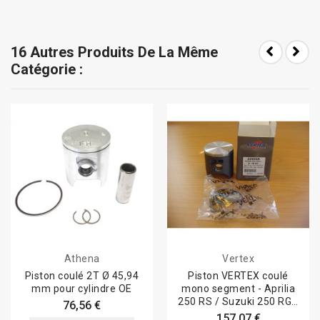
16 Autres Produits De La Même
Catégorie :
Athena
Vertex
Piston coulé 2T Ø 45,94
Piston VERTEX coulé
mm pour cylindre OE
mono segment - Aprilia
250 RS / Suzuki 250 RGV
76,56 €
VJ21/22...
157,07 €