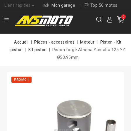
Liens rapides
Mon garage
Top 50 motos
0
Accueil
Pièces - accessoires
Moteur
Piston - Kit
piston
Kit piston
Piston forgé Athena Yamaha 125 YZ
Ø53,95mm
PROMO !