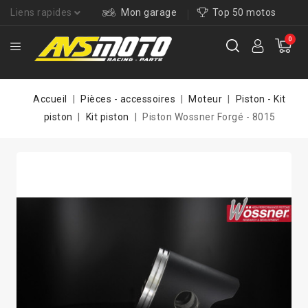
Liens rapides
Mon garage
Top 50 motos
0
Accueil
Pièces - accessoires
Moteur
Piston - Kit
piston
Kit piston
Piston Wossner Forgé - 8015