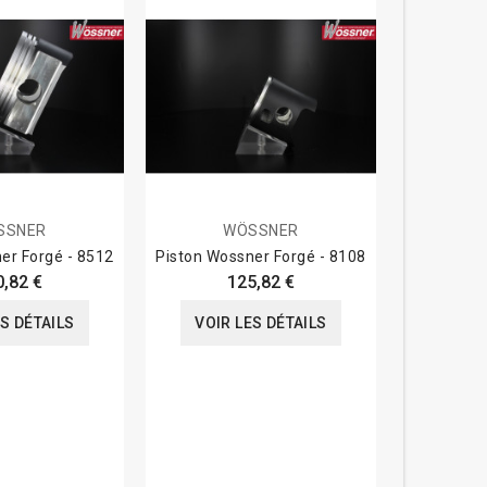
SSNER
WÖSSNER
er Forgé - 8512
Piston Wossner Forgé - 8108
Piston PRO
80 R 198
0,82 €
125,82 €
ES DÉTAILS
VOIR LES DÉTAILS
VOIR