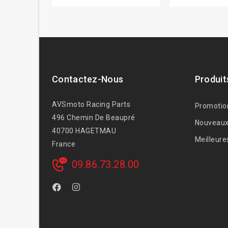
Contactez-Nous
Produit
AVSmoto Racing Parts
Promotio
496 Chemin De Beaupré
Nouveaux
40700 HAGETMAU
Meilleure
France
09.86.73.28.00