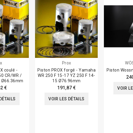
x
Prox
WÖ
X coulé -
Piston PROX forgé - Yamaha
Piston Wossn
50 CR/WR /
WR 250 F 15-17 YZ 250 F 14-
24
R Ø66.36mm
15 Ø76.96mm
2 €
191,87 €
VOIR L
DÉTAILS
VOIR LES DÉTAILS