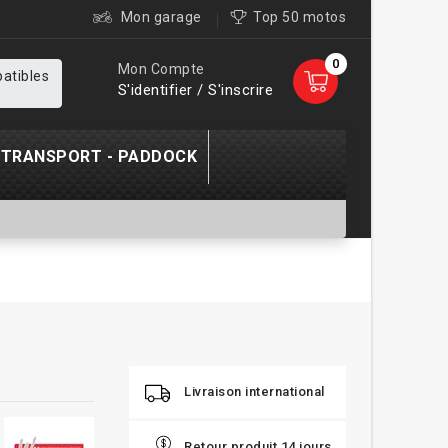
Mon garage
Top 50 motos
0
Mon Compte
patibles
S'identifier / S'inscrire
TRANSPORT - PADDOCK
Livraison international
Retour produit 14 jours