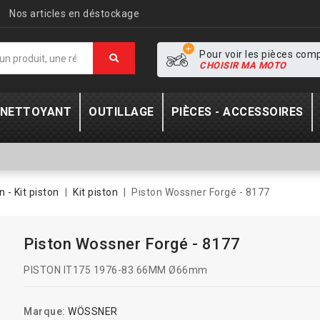
Nos articles en déstockage
Pour voir les pièces com
CHOISIR MA MOTO
- NETTOYANT
OUTILLAGE
PIÈCES - ACCESSOIRES
n - Kit piston
Kit piston
Piston Wossner Forgé - 8177
Piston Wossner Forgé - 8177
PISTON IT175 1976-83 66MM Ø66mm
Marque:
WÖSSNER